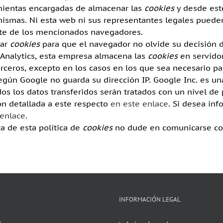
mientas encargadas de almacenar las
cookies
y desde est
ismas. Ni esta web ni sus representantes legales pueden 
te de los mencionados navegadores.
lar
cookies
para que el navegador no olvide su decisión 
Analytics, esta empresa almacena las
cookies
en servidor
ceros, excepto en los casos en los que sea necesario pa
 Según Google no guarda su dirección IP. Google Inc. es 
os los datos transferidos serán tratados con un nivel de 
ón detallada a este respecto
en este enlace
. Si desea in
 enlace
.
a de esta política de
cookies
no dude en comunicarse con
INFORMACIÓN LEGAL